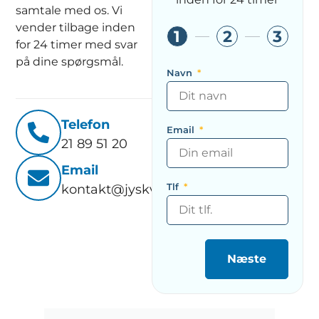
samtale med os. Vi
vender tilbage inden
1
2
3
for 24 timer med svar
på dine spørgsmål.
Navn
Telefon
Email
21 89 51 20
Email
Tlf
kontakt@jyskventilationsservice.dk
Næste