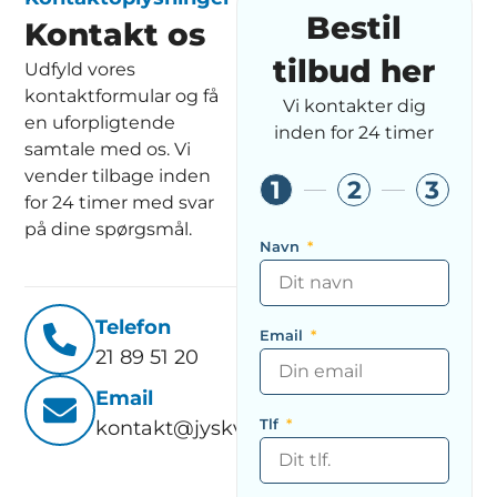
Bestil
Kontakt os
tilbud her
Udfyld vores
kontaktformular og få
Vi kontakter dig
en uforpligtende
inden for 24 timer
samtale med os. Vi
vender tilbage inden
1
2
3
for 24 timer med svar
på dine spørgsmål.
Navn
Telefon
Email
21 89 51 20
Email
Tlf
kontakt@jyskventilationsservice.dk