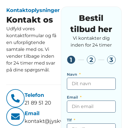
Kontaktoplysninger
Bestil
Kontakt os
tilbud her
Udfyld vores
kontaktformular og få
Vi kontakter dig
en uforpligtende
inden for 24 timer
samtale med os. Vi
vender tilbage inden
1
2
3
for 24 timer med svar
på dine spørgsmål.
Navn
Telefon
Email
21 89 51 20
Email
Tlf
kontakt@jyskventilationsservice.dk